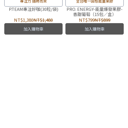
專注力 隨時而來
全台唯一固態能量果膠
P.TEAM專注好咖(30粒/袋)
PRO. ENERGY-能量爆發果膠-
香甜葡萄（15包／盒）
NT$1,380
NT$1,480
NT$799
NT$899
加入購物車
加入購物車