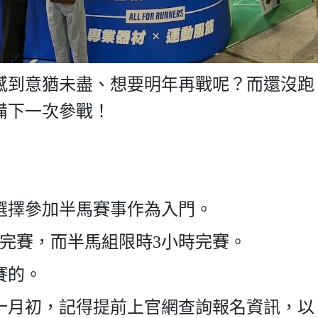
感到意猶未盡、想要明年再戰呢？而還沒跑
備下一次參戰！
以選擇參加半馬賽事作為入門。
完賽，而半馬組限時
3
小時完賽
。
賽的。
至十月初，記得提前上官網查詢報名資訊，以