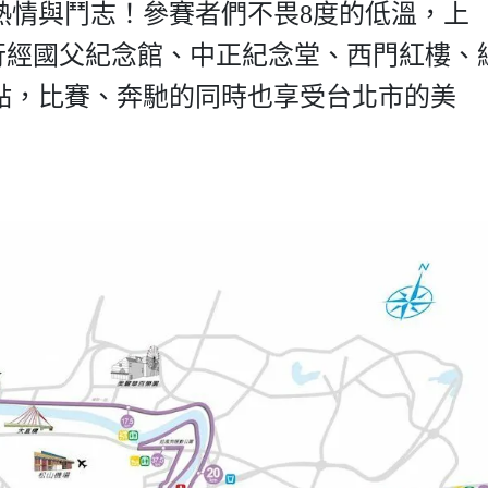
熱情與鬥志！參賽者們不畏8度的低溫，上
跑，行經國父紀念館、中正紀念堂、西門紅樓、
點，比賽、奔馳的同時也享受台北市的美