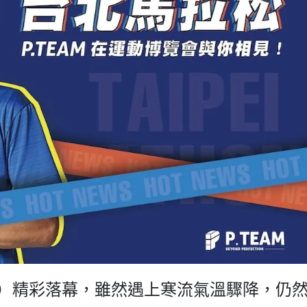
18）精彩落幕，雖然遇上寒流氣溫驟降，仍