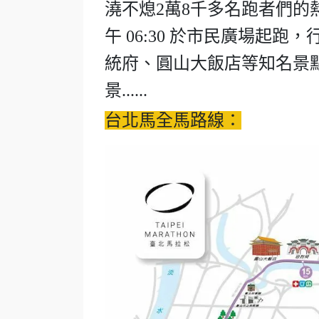
澆不熄2萬8千多名跑者們的
午 06:30 於市民廣場起
統府、圓山大飯店等知名景
景......
台北馬全馬路線：