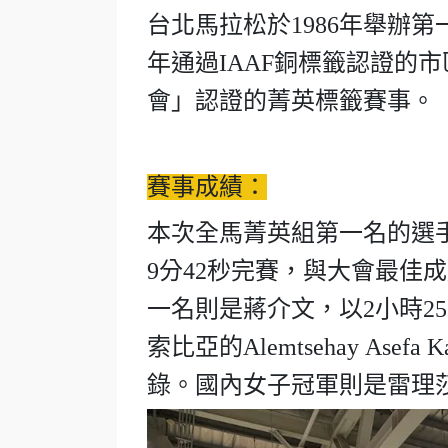
台北馬拉松於1986年舉辦第
年通過IAAF銅標籤認證的市
會」認證的菁英標籤賽事。
賽事成績：
本次全馬菁英組第一名的選手是來自肯
9分42秒完賽，與大會最佳
一名則是蔣介文，以2小時2
索比亞的Alemtsehay Ase
錄。國內女子冠軍則是雷理莎