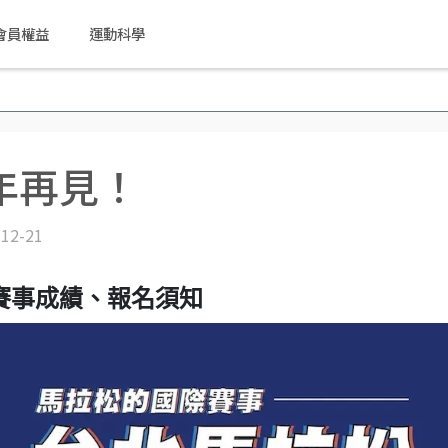
會員權益
運動科學
年再見！
-12-21
賽事成績、報名須知