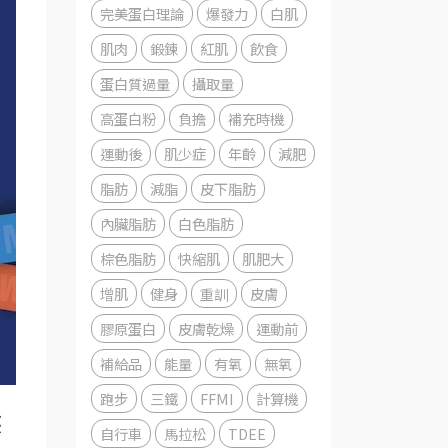
完美蛋白理論
爆發力
白肌
肌肉
鍛鍊
紅肌
飲食
蛋白質過量
攝取量
高蛋白粉
負擔
補充時機
運動後
肌少症
年齡
減肥
脂肪
減脂
皮下脂肪
內臟脂肪
白色脂肪
棕色脂肪
快縮肌
肌肥大
增肌
健身
重訓
皮膚
膠原蛋白
皮膚乾燥
運動前
補給品
能量
有氧
無氧
跑步
三鐵
FFMI
計算機
然
自行車
馬拉松
TDEE