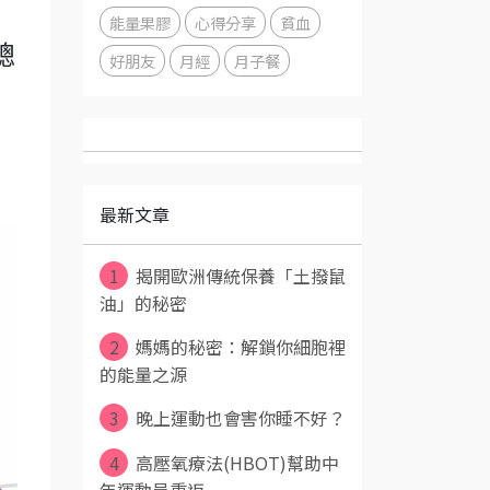
能量果膠
心得分享
貧血
總
好朋友
月經
月子餐
最新文章
1
揭開歐洲傳統保養「土撥鼠
油」的秘密
2
媽媽的秘密：解鎖你細胞裡
的能量之源
3
晚上運動也會害你睡不好？
4
高壓氧療法(HBOT)幫助中