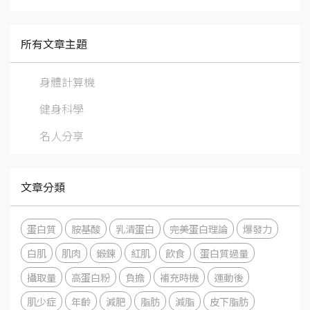
所有文章主題
身體計算機
健身科學
名人分享
文章分類
蛋白質
胺基酸
乳清蛋白
完美蛋白理論
爆發力
白肌
肌肉
鍛鍊
紅肌
飲食
蛋白質過量
攝取量
高蛋白粉
負擔
補充時機
運動後
肌少症
年齡
減肥
脂肪
減脂
皮下脂肪