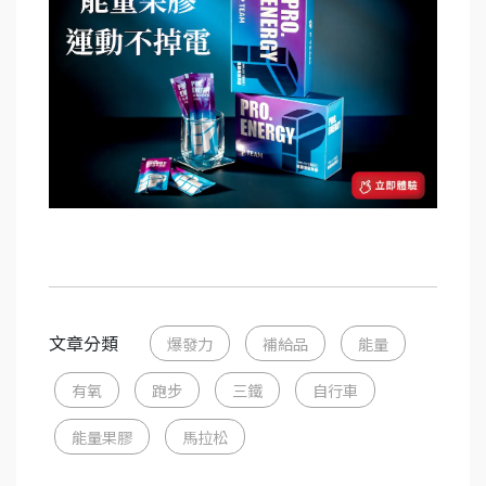
文章分類
爆發力
補給品
能量
有氧
跑步
三鐵
自行車
能量果膠
馬拉松