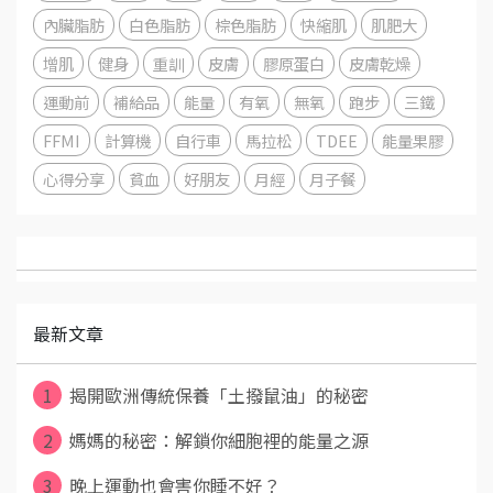
內臟脂肪
白色脂肪
棕色脂肪
快縮肌
肌肥大
增肌
健身
重訓
皮膚
膠原蛋白
皮膚乾燥
運動前
補給品
能量
有氧
無氧
跑步
三鐵
FFMI
計算機
自行車
馬拉松
TDEE
能量果膠
心得分享
貧血
好朋友
月經
月子餐
最新文章
1
揭開歐洲傳統保養「土撥鼠油」的秘密
2
媽媽的秘密：解鎖你細胞裡的能量之源
3
晚上運動也會害你睡不好？