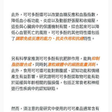
此外，可可多酚還可以改變血糖反應和血脂指數，
降低血小板功能、炎症以及動脈舒張壓和收縮壓，
這些與心臟病中的保護機制有關，綜合起來可以降
低心血管死亡的風險。可可多酚的其他特性還包括
了
調節免疫反應的能力、抗炎作用和抗癌
特性。
另有科學家推測可可多酚有抗肥胖作用，能夠
抑制
脂肪酸合成
，同時刺
激粒線體中的細胞能量消耗
。
此外，食用可可還可能對飽腹感、認知功能和情緒
產生有益影響。研究證明可可多酚提取物可能有助
於延緩與年齡相關的腦損傷，包括正常衰老和神經
退行性疾病中的認知缺陷。
然而，須注意的是研究中使用的可可產品通常含有