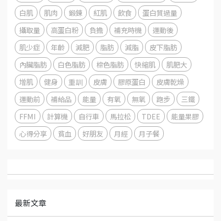
白肌
肌肉
鍛鍊
紅肌
飲食
蛋白質過量
攝取量
高蛋白粉
負擔
補充時機
運動後
肌少症
年齡
減肥
脂肪
減脂
皮下脂肪
內臟脂肪
白色脂肪
棕色脂肪
快縮肌
肌肥大
增肌
健身
重訓
皮膚
膠原蛋白
皮膚乾燥
運動前
補給品
能量
有氧
無氧
跑步
三鐵
FFMI
計算機
自行車
馬拉松
TDEE
能量果膠
心得分享
貧血
好朋友
月經
月子餐
最新文章