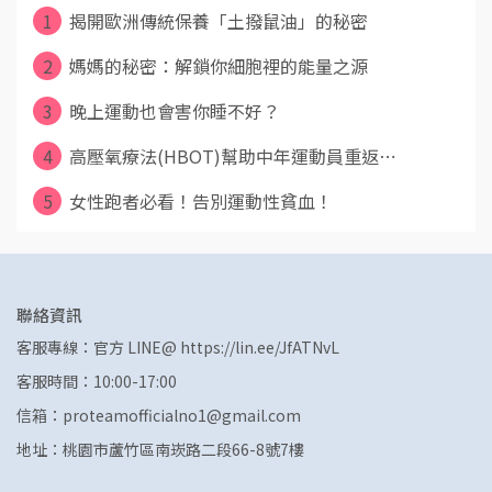
1
揭開歐洲傳統保養「土撥鼠油」的秘密
2
媽媽的秘密：解鎖你細胞裡的能量之源
3
晚上運動也會害你睡不好？
4
高壓氧療法(HBOT)幫助中年運動員重返⋯
5
女性跑者必看！告別運動性貧血！
聯絡資訊
客服專線：官方 LINE@ https://lin.ee/JfATNvL
客服時間：10:00-17:00
信箱：proteamofficialno1@gmail.com
地址：桃園市蘆竹區南崁路二段66-8號7樓