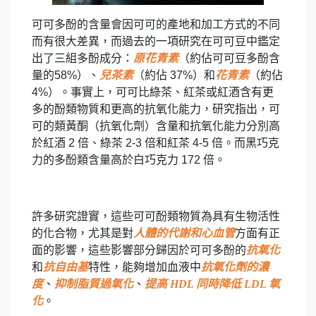
可可多酚的含量會因可可的產地和加工方式的不同
而有很大差異，而過去的一項研究在可可豆中鑑定
出了三組多酚成分：
原花青素
（約佔可可豆多酚含
量的58%）、
兒茶素
（約佔 37%）和
花青素
（約佔
4%）。事實上，可可比綠茶、紅茶或紅酒含有更
多的酚類物質和更高的抗氧化能力，研究指出，可
可的類黃酮（抗氧化劑）含量和抗氧化能力分別高
於紅酒 2 倍、綠茶 2-3 倍和紅茶 4-5 倍。而黑巧克
力的多酚類含量高於白巧克力 172 倍。
許多研究證實，這些可可酚類物質為具有生物活性
的化合物，尤其是對
人體的代謝和心血管
方面有正
面的影響，這些影響部分歸因於可可多酚的
抗氧化
和
抗自由基
特性，能夠增加血液中
抗氧化劑的濃
度
、
抑制脂質過氧化
、
提高
HDL
同時降低
LDL
氧
化
。