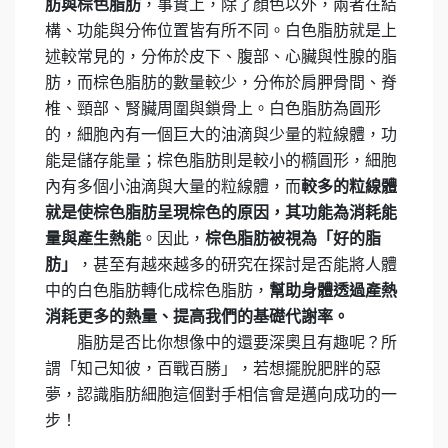
肪與棕色脂肪
，事實上，除了顏色以外，兩者在結
構、功能與分佈位置皆有所不同。白色脂肪就是上
述較常見的，分佈於皮下、腹部、心臟與性腺的脂
肪，而棕色脂肪的數量較少，分佈於肩胛骨間、脊
椎、頸部、腎臟周圍與鎖骨上。白色脂肪為圓形
的，細胞內有一個巨大的油滴與少量的粒線體，功
能是儲存能量；棕色脂肪則是較小的橢圓形，細胞
內有多個小油滴與大量的粒線體，而
較多的粒線體
就是使棕色脂肪呈現棕色的原因，其功能為消耗能
量與產生熱能
。因此，
棕色脂肪被視為「好的脂
肪」
，甚至有越來越多的研究在探討是否能將人體
中的白色脂肪轉化成棕色脂肪，
幫助身體透過產熱
消耗更多的熱量、提高我們的基礎代謝率。
脂肪是否比你想像中的還要深奧且有趣呢？所
謂「知己知彼，百戰百勝」，若想擺脫肥胖的惡
夢，認識脂肪細胞這個對手相信會是邁向成功的一
步！