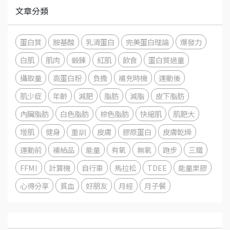
文章分類
蛋白質
胺基酸
乳清蛋白
完美蛋白理論
爆發力
白肌
肌肉
鍛鍊
紅肌
飲食
蛋白質過量
攝取量
高蛋白粉
負擔
補充時機
運動後
肌少症
年齡
減肥
脂肪
減脂
皮下脂肪
內臟脂肪
白色脂肪
棕色脂肪
快縮肌
肌肥大
增肌
健身
重訓
皮膚
膠原蛋白
皮膚乾燥
運動前
補給品
能量
有氧
無氧
跑步
三鐵
FFMI
計算機
自行車
馬拉松
TDEE
能量果膠
心得分享
貧血
好朋友
月經
月子餐