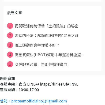
最新文章
1
揭開歐洲傳統保養「土撥鼠油」的秘密
2
媽媽的秘密：解鎖你細胞裡的能量之源
3
晚上運動也會害你睡不好？
4
高壓氧療法(HBOT)幫助中年運動員重返⋯
5
女性跑者必看！告別運動性貧血！
聯絡資訊
客服專線：官方 LINE@ https://lin.ee/JfATNvL
客服時間：10:00-17:00
信箱：proteamofficialno1@gmail.com