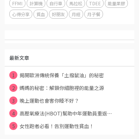
FFMI
計算機
自行車
馬拉松
TDEE
能量果膠
心得分享
貧血
好朋友
月經
月子餐
最新文章
1
揭開歐洲傳統保養「土撥鼠油」的秘密
2
媽媽的秘密：解鎖你細胞裡的能量之源
3
晚上運動也會害你睡不好？
4
高壓氧療法(HBOT)幫助中年運動員重返⋯
5
女性跑者必看！告別運動性貧血！