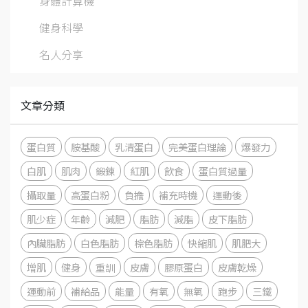
身體計算機
健身科學
名人分享
文章分類
蛋白質
胺基酸
乳清蛋白
完美蛋白理論
爆發力
白肌
肌肉
鍛鍊
紅肌
飲食
蛋白質過量
攝取量
高蛋白粉
負擔
補充時機
運動後
肌少症
年齡
減肥
脂肪
減脂
皮下脂肪
內臟脂肪
白色脂肪
棕色脂肪
快縮肌
肌肥大
增肌
健身
重訓
皮膚
膠原蛋白
皮膚乾燥
運動前
補給品
能量
有氧
無氧
跑步
三鐵