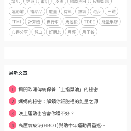
增肌
健身
重訓
皮膚
膠原蛋白
皮膚乾燥
運動前
補給品
能量
有氧
無氧
跑步
三鐵
FFMI
計算機
自行車
馬拉松
TDEE
能量果膠
心得分享
貧血
好朋友
月經
月子餐
最新文章
1
揭開歐洲傳統保養「土撥鼠油」的秘密
2
媽媽的秘密：解鎖你細胞裡的能量之源
3
晚上運動也會害你睡不好？
4
高壓氧療法(HBOT)幫助中年運動員重返⋯