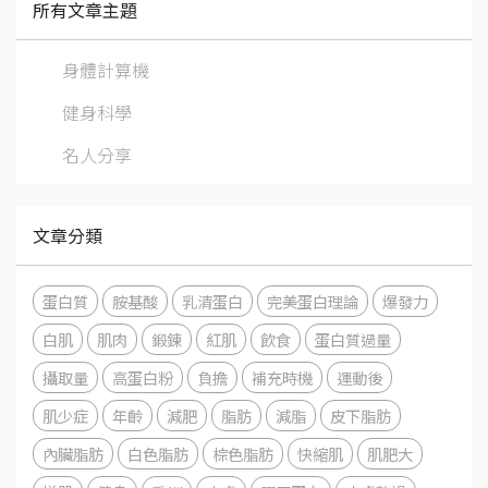
所有文章主題
身體計算機
健身科學
名人分享
文章分類
蛋白質
胺基酸
乳清蛋白
完美蛋白理論
爆發力
白肌
肌肉
鍛鍊
紅肌
飲食
蛋白質過量
攝取量
高蛋白粉
負擔
補充時機
運動後
肌少症
年齡
減肥
脂肪
減脂
皮下脂肪
內臟脂肪
白色脂肪
棕色脂肪
快縮肌
肌肥大